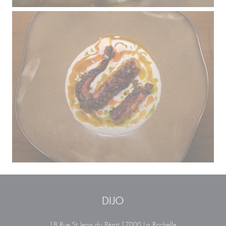
DIJO
((ανοίγει σε νέο 
18 Rue St Jean du Pérot 17000 La Rochelle