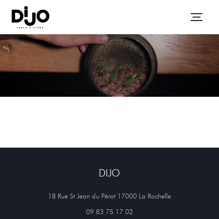
DIJO
((öffnet ein neues
18 Rue St Jean du Pérot 17000 La Rochelle
09 83 75 17 02