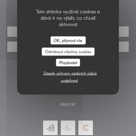
REZERVACE
Tato stránka využívá cookies a
dává ti na výběr, co chceš
aktivovat
REZERVOVAT STŮL
OK, přijmout vše
POUKAZY
Odmítnout všechny cookies
Přizpůsobit
SLEDUJTE NÁS
Zásady ochrany osobních údajů
undefined
Instagram ((otevře se v novém okn
ODMĚNY