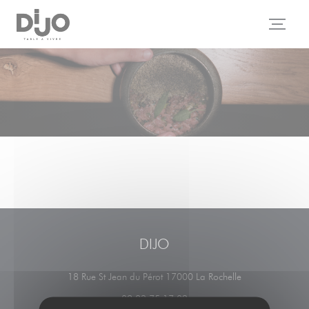
Panel pro správu cookies
DIJO
((otevře se v no
18 Rue St Jean du Pérot 17000 La Rochelle
09 83 75 17 02