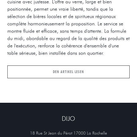
cuisine avec justesse. L'offre au verre, large et bien
positionnée, permet une vraie liberté, tandis que la
sélection de bières locales et de spiritueux régionaux
complète harmonieusement la proposition. Le service se
montre fluide et efficace, sans temps d'attente. La formule
du midi, abordable au regard de la qualité des produits et
de l'exécution, renforce la cohérence d'ensemble d'une
table sérieuse, bien installée dans son quartier.
((ÖFFNET EIN NEUES FENSTER))
DEN ARTIKEL LESEN
DIJO
((öffnet ein neues
18 Rue St Jean du Pérot 17000 La Rochelle